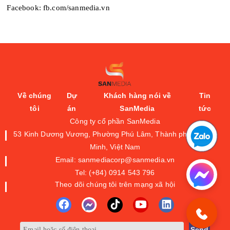
Facebook: fb.com/sanmedia.vn
Về chúng
Dự
Khách hàng nói về
Tin
tôi
án
SanMedia
tức
Công ty cổ phần SanMedia
53 Kinh Dương Vương, Phường Phú Lâm, Thành phố Hồ Chí
Minh, Việt Nam
Email: sanmediacorp@sanmedia.vn
Tel: (+84) 0914 543 796
Theo dõi chúng tôi trên mạng xã hội
Send