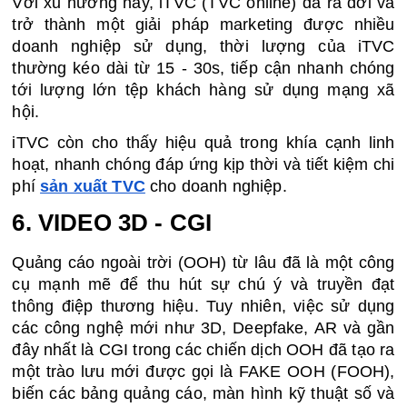
Với xu hướng này, iTVC (TVC online) đã ra đời và 
trở thành một giải pháp marketing được nhiều 
doanh nghiệp sử dụng, thời lượng của iTVC 
thường kéo dài từ 15 - 30s, tiếp cận nhanh chóng 
tới lượng lớn tệp khách hàng sử dụng mạng xã 
hội. 
iTVC còn cho thấy hiệu quả trong khía cạnh linh 
hoạt, nhanh chóng đáp ứng kịp thời và tiết kiệm chi 
phí 
sản xuất TVC
 cho doanh nghiệp.
6. VIDEO 3D - CGI 
Quảng cáo ngoài trời (OOH) từ lâu đã là một công 
cụ mạnh mẽ để thu hút sự chú ý và truyền đạt 
thông điệp thương hiệu. Tuy nhiên, việc sử dụng 
các công nghệ mới như 3D, Deepfake, AR và gần 
đây nhất là CGI trong các chiến dịch OOH đã tạo ra 
một trào lưu mới được gọi là FAKE OOH (FOOH), 
biến các bảng quảng cáo, màn hình kỹ thuật số và 