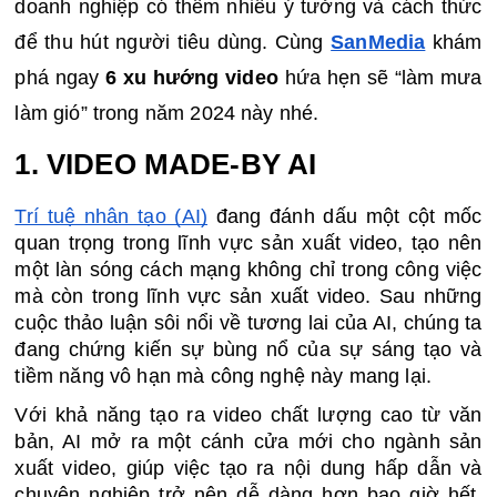
doanh nghiệp có thêm nhiều ý tưởng và cách thức 
để thu hút người tiêu dùng. Cùng 
SanMedia
 khám 
phá ngay 
6 xu hướng video
 hứa hẹn sẽ “làm mưa 
làm gió” trong năm 2024 này nhé.
1. VIDEO MADE-BY AI
Trí tuệ nhân tạo (AI)
 đang đánh dấu một cột mốc 
quan trọng trong lĩnh vực sản xuất video, tạo nên 
một làn sóng cách mạng không chỉ trong công việc 
mà còn trong lĩnh vực sản xuất video. Sau những 
cuộc thảo luận sôi nổi về tương lai của AI, chúng ta 
đang chứng kiến sự bùng nổ của sự sáng tạo và 
tiềm năng vô hạn mà công nghệ này mang lại.
Với khả năng tạo ra video chất lượng cao từ văn 
bản, AI mở ra một cánh cửa mới cho ngành sản 
xuất video, giúp việc tạo ra nội dung hấp dẫn và 
chuyên nghiệp trở nên dễ dàng hơn bao giờ hết. 