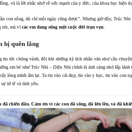
đồng, và là lời nhắc nhở về sức mạnh của y đức, của khoa học hiện đạ
 cần con sống, dù chỉ một ngày cũng được”. Nhưng giờ đây, Trúc Nh
 sót, mà vì
các em đang sống một cuộc đời trọn vẹn
.
 bị quên lãng
 tin tức chóng vánh, đôi khi những kỳ tích nhân văn như câu chuyện c
hững em bé như Trúc Nhi – Diệu Nhi chính là ánh sáng nhỏ lấp lánh 
 thấy lòng mình ấm lại. Ta tin vào cái đẹp, tin vào y học, tin vào co
sự tử tế và tình yêu.
 đã chiến đấu. Cảm ơn vì các con đã sống, đã lớn lên, và đã khi