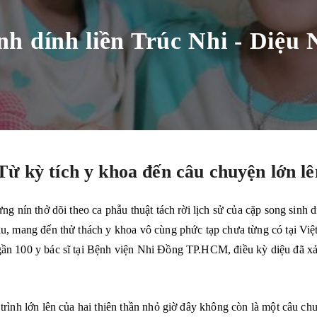
h dính liền Trúc Nhi - Diệu N
Từ kỳ tích y khoa đến câu chuyện lớn lê
ng nín thở dõi theo ca phẫu thuật tách rời lịch sử của cặp song sinh d
u, mang đến thử thách y khoa vô cùng phức tạp chưa từng có tại Việ
ần 100 y bác sĩ tại Bệnh viện Nhi Đồng TP.HCM, điều kỳ diệu đã xả
trình lớn lên của hai thiên thần nhỏ giờ đây không còn là một câu ch