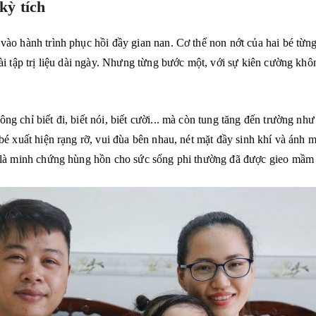
kỳ tích
o hành trình phục hồi đầy gian nan. Cơ thể non nớt của hai bé từng đ
i tập trị liệu dài ngày. Nhưng từng bước một, với sự kiên cường không
g chỉ biết đi, biết nói, biết cười... mà còn tung tăng đến trường nh
bé xuất hiện rạng rỡ, vui đùa bên nhau, nét mặt đầy sinh khí và ánh
 là minh chứng hùng hồn cho sức sống phi thường đã được gieo mầm t