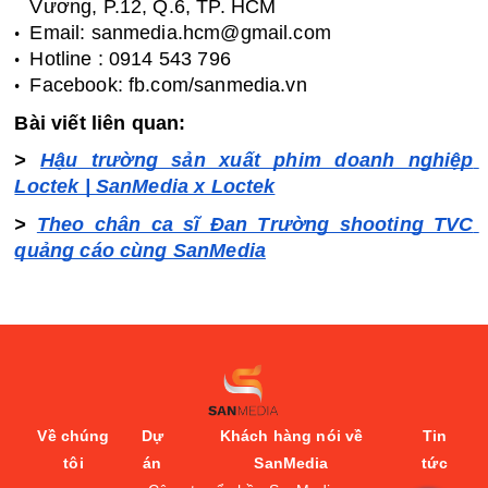
Vương, P.12, Q.6, TP. HCM
Email: sanmedia.hcm@gmail.com
Hotline : 0914 543 796
Facebook: fb.com/sanmedia.vn
Bài viết liên quan:
> 
Hậu trường sản xuất phim doanh nghiệp 
Loctek | SanMedia x Loctek
> 
Theo chân ca sĩ Đan Trường shooting TVC 
quảng cáo cùng SanMedia
Về chúng
Dự
Khách hàng nói về
Tin
tôi
án
SanMedia
tức