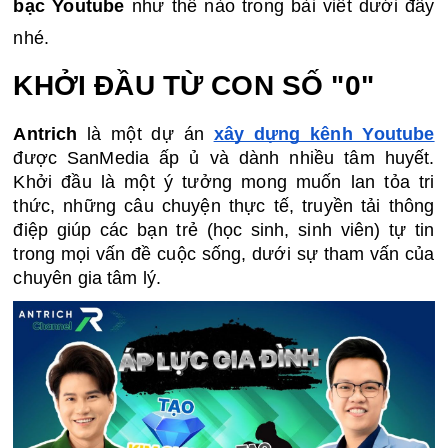
bạc Youtube
 như thế nào trong bài viết dưới đây 
nhé. 
KHỞI ĐẦU TỪ CON SỐ "0"
Antrich
 là một dự án 
xây dựng kênh Youtube
được SanMedia ấp ủ và dành nhiều tâm huyết. 
Khởi đầu là một ý tưởng mong muốn lan tỏa tri 
thức, những câu chuyện thực tế, truyền tải thông 
điệp giúp các bạn trẻ (học sinh, sinh viên) tự tin 
trong mọi vấn đề cuộc sống, dưới sự tham vấn của 
chuyên gia tâm lý. 