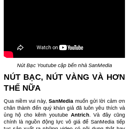
Nút Bạc Youtube cập bến nhà SanMedia
NÚT BẠC, NÚT VÀNG VÀ HƠN 
THẾ NỮA 
Qua niềm vui này, 
SanMedia
 muốn gửi lời cảm ơn 
chân thành đến quý khán giả đã luôn yêu thích và 
ủng hộ cho kênh youtube 
Antrich
. Và đây cũng 
chính là nguồn động lực vô giá để SanMedia tiếp 
tục sản xuất ra những video có nội dung thật hay 