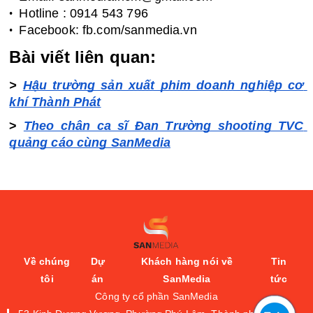
Hotline : 0914 543 796
Facebook: fb.com/sanmedia.vn
Bài viết liên quan:
> 
Hậu trường sản xuất phim doanh nghiệp cơ 
khí Thành Phát
> 
Theo chân ca sĩ Đan Trường shooting TVC 
quảng cáo cùng SanMedia
Về chúng
Dự
Khách hàng nói về
Tin
tôi
án
SanMedia
tức
Công ty cổ phần SanMedia