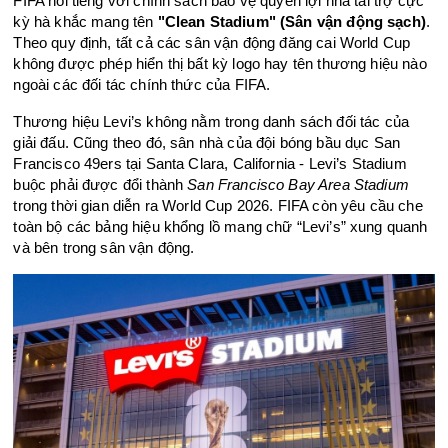
FIFA nổi tiếng với chính sách bảo vệ quyền lợi nhà tài trợ cực 
kỳ hà khắc mang tên 
"Clean Stadium" (Sân vận động sạch)
. 
Theo quy định, tất cả các sân vận động đăng cai World Cup 
không được phép hiển thị bất kỳ logo hay tên thương hiệu nào 
ngoài các đối tác chính thức của FIFA. 
Thương hiệu Levi’s không nằm trong danh sách đối tác của 
giải đấu. Cũng theo đó, sân nhà của đội bóng bầu dục San 
Francisco 49ers tại Santa Clara, California - Levi’s Stadium 
buộc phải được đổi thành 
San Francisco Bay Area Stadium 
trong thời gian diễn ra World Cup 2026. FIFA còn yêu cầu che 
toàn bộ các bảng hiệu khổng lồ mang chữ “Levi’s” xung quanh 
và bên trong sân vận động.