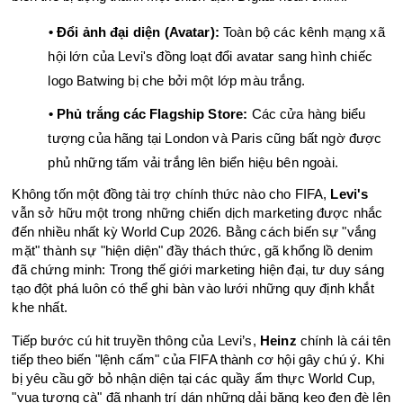
󠁯•󠁏 Đổi ảnh đại diện (Avatar):
 Toàn bộ các kênh mạng xã 
hội lớn của Levi's đồng loạt đổi avatar sang hình chiếc 
logo Batwing bị che bởi một lớp màu trắng.
󠁯•󠁏 Phủ trắng các Flagship Store:
 Các cửa hàng biểu 
tượng của hãng tại London và Paris cũng bất ngờ được 
phủ những tấm vải trắng lên biển hiệu bên ngoài.
Không tốn một đồng tài trợ chính thức nào cho FIFA, 
Levi's
vẫn sở hữu một trong những chiến dịch marketing được nhắc 
đến nhiều nhất kỳ World Cup 2026. Bằng cách biến sự "vắng 
mặt" thành sự "hiện diện" đầy thách thức, gã khổng lồ denim 
đã chứng minh: Trong thế giới marketing hiện đại, tư duy sáng 
tạo đột phá luôn có thể ghi bàn vào lưới những quy định khắt 
khe nhất.
Tiếp bước cú hit truyền thông của Levi’s, 
Heinz
 chính là cái tên 
tiếp theo biến "lệnh cấm" của FIFA thành cơ hội gây chú ý. Khi 
bị yêu cầu gỡ bỏ nhận diện tại các quầy ẩm thực World Cup, 
"vua tương cà" đã nhanh trí dán những dải băng keo đen đè lên 