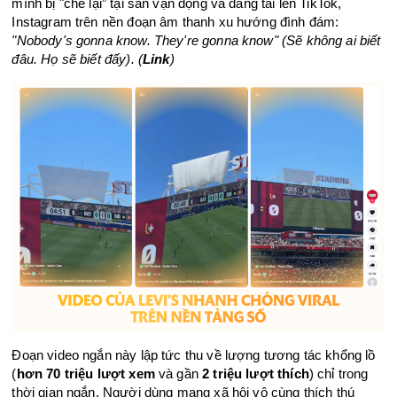
mình bị "che lại” tại sân vận động và đăng tải lên TikTok, 
Instagram trên nền đoạn âm thanh xu hướng đình đám: 
"Nobody's gonna know. They're gonna know" (Sẽ không ai biết 
đâu. Họ sẽ biết đấy). (
Link
)
Đoạn video ngắn này lập tức thu về lượng tương tác khổng lồ 
(
hơn 70 triệu lượt xem
 và gần 
2 triệu lượt thích
) chỉ trong 
thời gian ngắn. Người dùng mạng xã hội vô cùng thích thú 