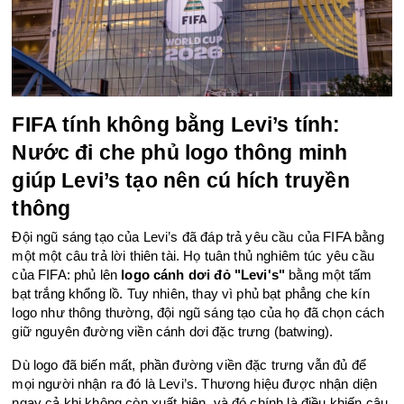
FIFA tính không bằng Levi’s tính: 
Nước đi che phủ logo thông minh 
giúp Levi’s tạo nên cú hích truyền 
thông
Đội ngũ sáng tạo của Levi’s đã đáp trả yêu cầu của FIFA bằng 
một một câu trả lời thiên tài. Họ tuân thủ nghiêm túc yêu cầu 
của FIFA: phủ lên 
logo cánh dơi đỏ "Levi's" 
bằng một tấm 
bạt trắng khổng lồ. Tuy nhiên, thay vì phủ bạt phẳng che kín 
logo như thông thường, đội ngũ sáng tạo của họ đã chọn cách 
giữ nguyên đường viền cánh dơi đặc trưng (batwing).
Dù logo đã biến mất, phần đường viền đặc trưng vẫn đủ để 
mọi người nhận ra đó là Levi’s. Thương hiệu được nhận diện 
ngay cả khi không còn xuất hiện, và đó chính là điều khiến câu 